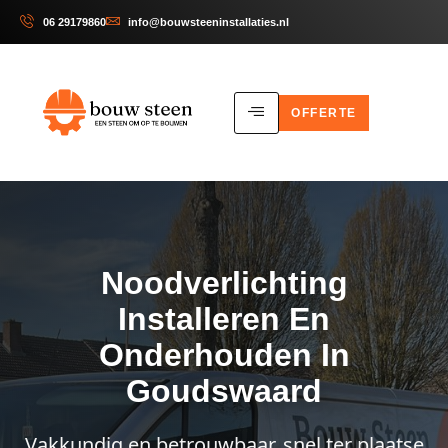
06 29179860
info@bouwsteeninstallaties.nl
OFFERTE
Noodverlichting
Installeren En
Onderhouden In
Goudswaard
Vakkundig en betrouwbaar, snel ter plaatse