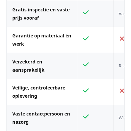
Gratis inspectie en vaste
Vaak n
prijs vooraf
Garantie op materiaal én
werk
Verzekerd en
Risico
aansprakelijk
Veilige, controleerbare
oplevering
Vaste contactpersoon en
Wisse
nazorg