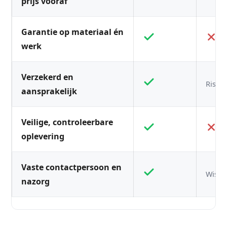
prijs vooraf
Garantie op materiaal én
werk
Verzekerd en
Risico
aansprakelijk
Veilige, controleerbare
oplevering
Vaste contactpersoon en
Wisse
nazorg