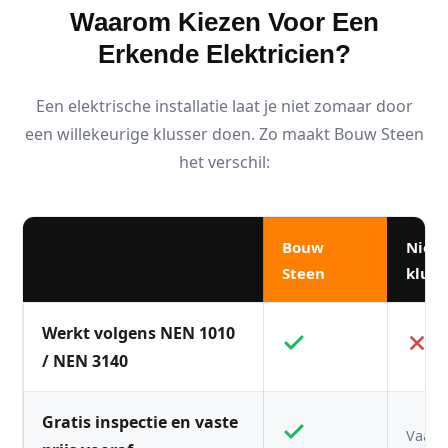
Waarom Kiezen Voor Een
Erkende Elektricien?
Een elektrische installatie laat je niet zomaar door
een willekeurige klusser doen. Zo maakt Bouw Steen
het verschil:
Bouw
Niet
Steen
kluss
Werkt volgens NEN 1010
/ NEN 3140
Gratis inspectie en vaste
Vaak n