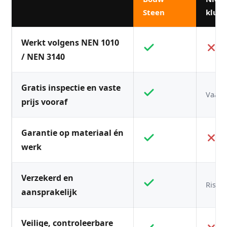
Steen
kluss
Werkt volgens NEN 1010
/ NEN 3140
Gratis inspectie en vaste
Vaak n
prijs vooraf
Garantie op materiaal én
werk
Verzekerd en
Risico
aansprakelijk
Veilige, controleerbare