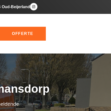
B Oud-Beijerland
OFFERTE
umansdorp
geldende