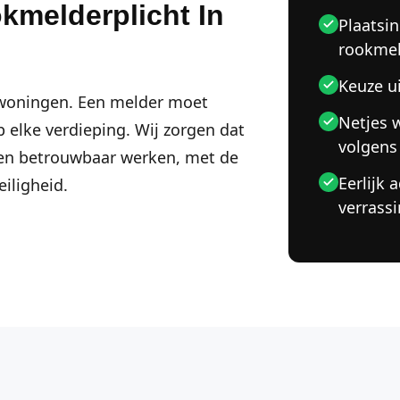
kmelderplicht In
Plaatsin
rookmel
Keuze u
 woningen. Een melder moet
Netjes 
p elke verdieping. Wij zorgen dat
volgens
 en betrouwbaar werken, met de
Eerlijk 
iligheid.
verrass