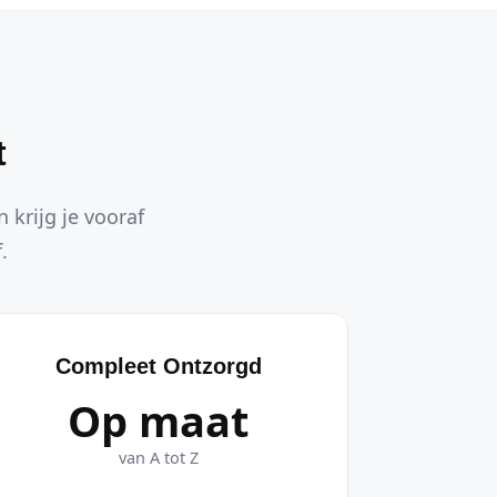
t
 krijg je vooraf
.
Compleet Ontzorgd
Op maat
van A tot Z