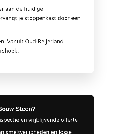
r aan de huidige
ervangt je stoppenkast door een
en. Vanuit Oud-Beijerland
rshoek.
Bouw Steen?
nspectie én vrijblijvende offerte
an smeltveiligheden en losse