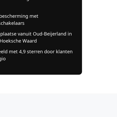
n
 bescherming met
schakelaars
 plaatse vanuit Oud-Beijerland in
 Hoeksche Waard
eld met 4,9 sterren door klanten
gio