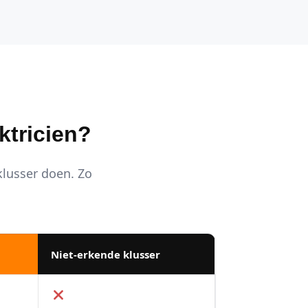
ktricien?
 klusser doen. Zo
Niet-erkende klusser