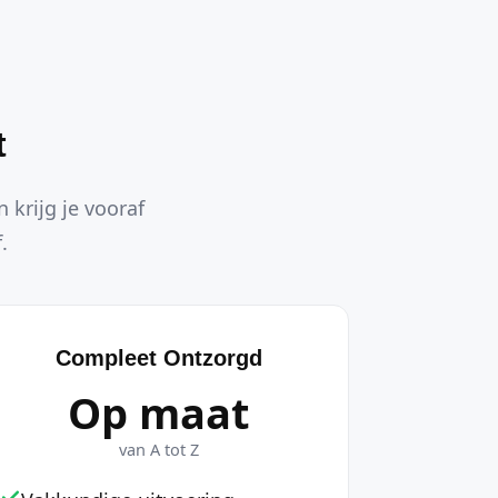
t
 krijg je vooraf
.
Compleet Ontzorgd
Op maat
van A tot Z