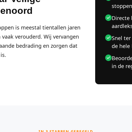
stoppe
nenoord
Directe
aardlek
ppen is meestal tientallen jaren
n vaak verouderd. Wij vervangen
Snel ter
staande bedrading en zorgen dat
de hele
is.
Beoorde
in de re
IN 3 STAPPEN GEREGELD