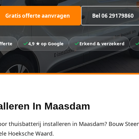
Gratis offerte aanvragen
Bel 06 29179860
fferte
4,9 ★ op Google
Erkend & verzekerd
talleren In Maasdam
oor thuisbatterij installeren in Maasdam? Bouw Steen 
hele Hoeksche Waard.