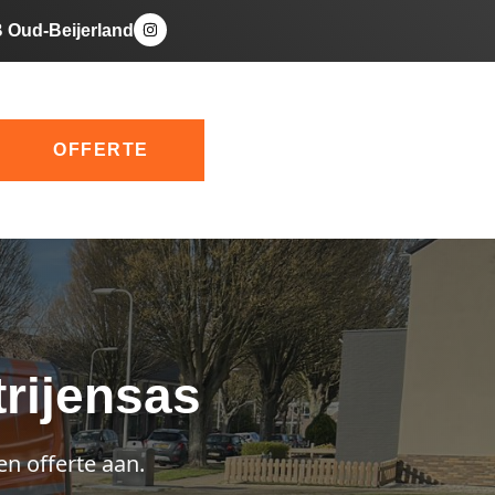
B Oud-Beijerland
OFFERTE
trijensas
en offerte aan.