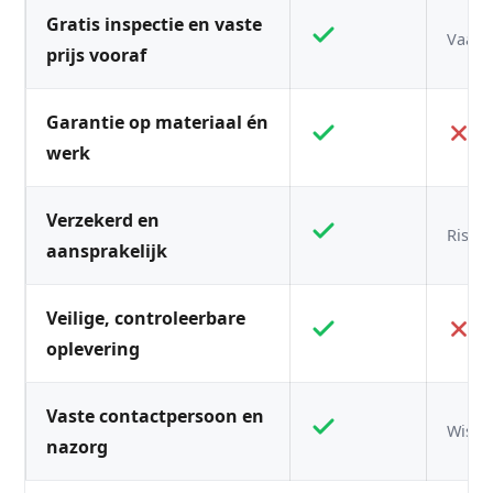
Gratis inspectie en vaste
Vaak n
prijs vooraf
Garantie op materiaal én
werk
Verzekerd en
Risico
aansprakelijk
Veilige, controleerbare
oplevering
Vaste contactpersoon en
Wisse
nazorg