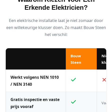
Erkende Elektricien?
Een elektrische installatie laat je niet zomaar door
een willekeurige klusser doen. Zo maakt Bouw Steen
het verschil:
Bouw
Niet
Steen
kluss
Werkt volgens NEN 1010
/ NEN 3140
Gratis inspectie en vaste
Vaak n
prijs vooraf