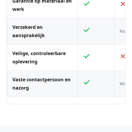
Garantie op materiaal én
werk
Verzekerd en
Risico
aansprakelijk
Veilige, controleerbare
oplevering
Vaste contactpersoon en
Wisse
nazorg