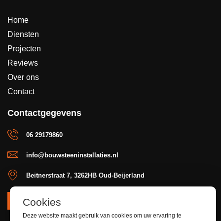
Home
Diensten
Projecten
Reviews
Over ons
Contact
Contactgegevens
06 29179860
info@bouwsteeninstallaties.nl
Beitnerstraat 7, 3262HB Oud-Beijerland
Cookies
OFFERTE
Deze website maakt gebruik van cookies om uw ervaring te