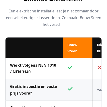
Een elektrische installatie laat je niet zomaar door
een willekeurige klusser doen. Zo maakt Bouw Steen
het verschil:
Bouw
Niet
Steen
kluss
Werkt volgens NEN 1010
/ NEN 3140
Gratis inspectie en vaste
Vaak n
prijs vooraf