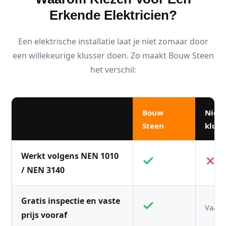
Erkende Elektricien?
Een elektrische installatie laat je niet zomaar door
een willekeurige klusser doen. Zo maakt Bouw Steen
het verschil:
Bouw
Niet
Steen
kluss
Werkt volgens NEN 1010
/ NEN 3140
Gratis inspectie en vaste
Vaak n
prijs vooraf