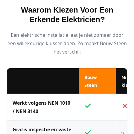
Waarom Kiezen Voor Een
Erkende Elektricien?
Een elektrische installatie laat je niet zomaar door
een willekeurige klusser doen. Zo maakt Bouw Steen
het verschil:
Bouw
Niet
Steen
kluss
Werkt volgens NEN 1010
/ NEN 3140
Gratis inspectie en vaste
Vaak n