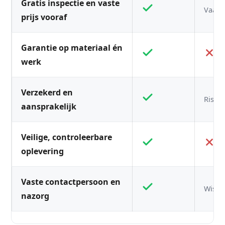
Gratis inspectie en vaste
Vaak n
prijs vooraf
Garantie op materiaal én
werk
Verzekerd en
Risico
aansprakelijk
Veilige, controleerbare
oplevering
Vaste contactpersoon en
Wisse
nazorg