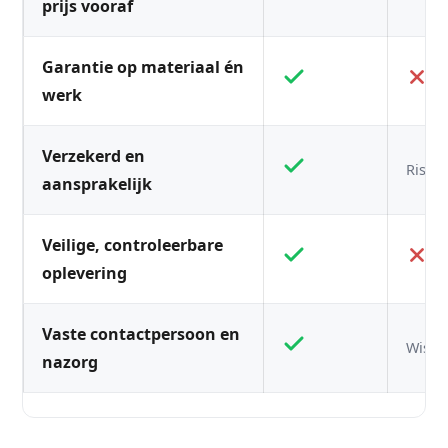
prijs vooraf
Garantie op materiaal én
werk
Verzekerd en
Risico
aansprakelijk
Veilige, controleerbare
oplevering
Vaste contactpersoon en
Wisse
nazorg