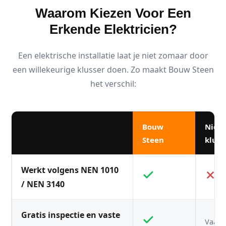
Waarom Kiezen Voor Een
Erkende Elektricien?
Een elektrische installatie laat je niet zomaar door
een willekeurige klusser doen. Zo maakt Bouw Steen
het verschil:
Bouw
Niet
Steen
kluss
Werkt volgens NEN 1010
/ NEN 3140
Gratis inspectie en vaste
Vaak n