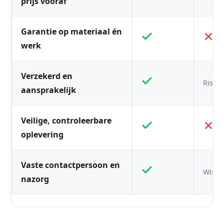
prijs vooraf
Garantie op materiaal én
werk
Verzekerd en
Risico
aansprakelijk
Veilige, controleerbare
oplevering
Vaste contactpersoon en
Wisse
nazorg