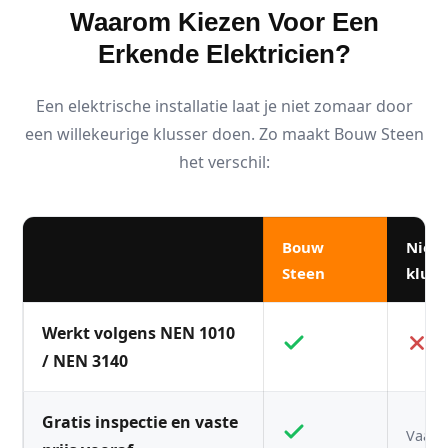
Waarom Kiezen Voor Een
Erkende Elektricien?
Een elektrische installatie laat je niet zomaar door
een willekeurige klusser doen. Zo maakt Bouw Steen
het verschil:
Bouw
Niet
Steen
kluss
Werkt volgens NEN 1010
/ NEN 3140
Gratis inspectie en vaste
Vaak n