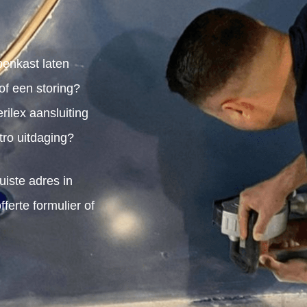
penkast laten
of een storing?
rilex aansluiting
tro uitdaging?
uiste adres in
erte formulier of