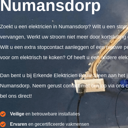
Numansdorp
Zoekt u een elektricien in Numansdorp? Wilt u een stop
vervangen, Werkt uw stroom niet meer door kortsluiting 
Wilt u een extra stopcontact aanleggen of een nieuwe pe
voor om elektrisch te koken? Of heeft u een andere elek
Dan bent u bij Erkende Elektricien Bouw Steen aan het j
Numansdorp. Neem gerust contact met ons op via ons off
bel ons direct!
Veilige
en betrouwbare installaties
Ervaren
en gecertificeerde vakmensen