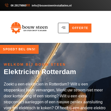
06 29179860
info@bouwsteeninstallaties.nl
OFFERTE
SPOED? BEL ONS!
WELKOM BIJ BOUW STEEN
Elektricien Rotterdam
Zoekt u een elektricien in Rotterdam? Wilt u een
stoppenkast laten vervangen, Werkt uw stroom niet meer
door kortsluiting of een storing? Wilt u een extra
stopcontact aanleggen of een nieuwe perilex aansluiting
voor om elektrisch te koken? Of heeft u een andere elektro