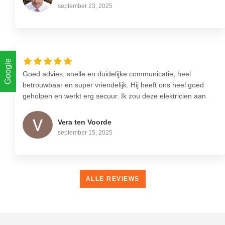
snel en conform afspraak. Een deel van het werk moest
september 23, 2025
later worden afgerond en dat heeft Oscar ook netjes
gedaan. Een partij om aan te raden als je goed, helder en
verzorgde elektra klussen uitgevoerd wil hebben. Vooral de
vriendelijke en klant gerichte houding is zeer fijn.
Google
Goed advies, snelle en duidelijke communicatie, heel
betrouwbaar en super vriendelijk. Hij heeft ons heel goed
geholpen en werkt erg secuur. Ik zou deze elektricien aan
iedereen aanraden!
Vera ten Voorde
september 15, 2025
ALLE REVIEWS