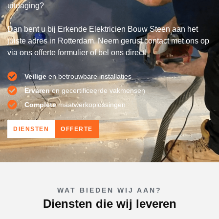
uitdaging?
Dan bent u bij Erkende Elektricien Bouw Steen aan het
juiste adres in Rotterdam. Neem gerust contact met ons op
via ons offerte formulier of bel ons direct!
Veilige
en betrouwbare installaties
Ervaren
en gecertificeerde vakmensen
Complete
maatwerkoplossingen
DIENSTEN
OFFERTE
WAT BIEDEN WIJ AAN?
Diensten die wij leveren