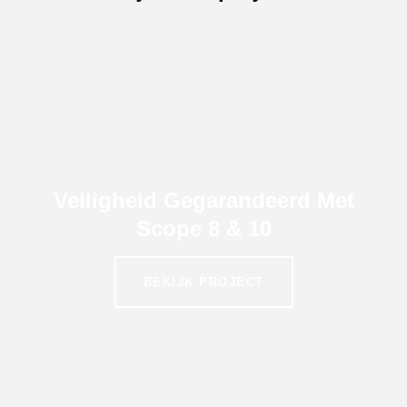
Veiligheid Gegarandeerd Met
Scope 8 & 10
BEKIJK PROJECT