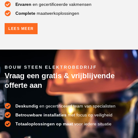
Ervaren
en gecertificeerde vakmensen
Complete
maatwerkoplossingen
LEES MEER
BOUW STEEN ELEKTROBEDRIJF
Vraag een gratis & vrijblijvende
offerte aan
Deskundig
en gecertificeerd team van specialisten
Betrouwbare installaties
met focus op veiligheid
Totaaloplossingen op maat
voor iedere situatie