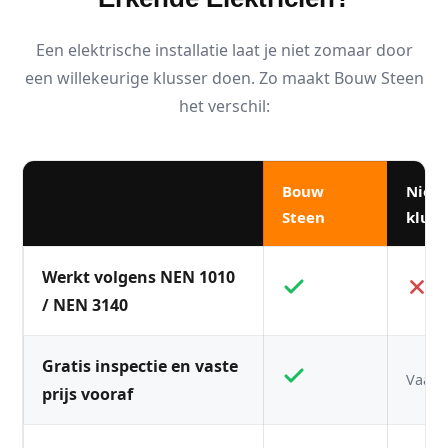
Een elektrische installatie laat je niet zomaar door
een willekeurige klusser doen. Zo maakt Bouw Steen
het verschil:
Bouw
Niet
Steen
kluss
Werkt volgens NEN 1010
/ NEN 3140
Gratis inspectie en vaste
Vaak n
prijs vooraf