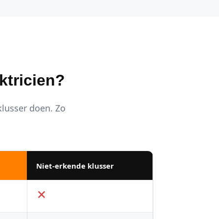
ktricien?
 klusser doen. Zo
Niet-erkende klusser