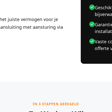
Geschik
bijverw
et juiste vermogen voor je
Garanti
aansluiting met aansturing via
installa
Vaste c
offerte 
IN 3 STAPPEN GEREGELD