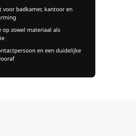
t voor badkamer, kantoor en
arming
e op zowel materiaal als
tie
ontactpersoon en een duidelijke
vooraf