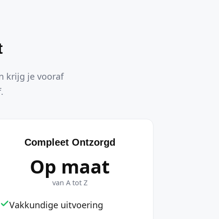
t
 krijg je vooraf
.
Compleet Ontzorgd
Op maat
van A tot Z
Vakkundige uitvoering