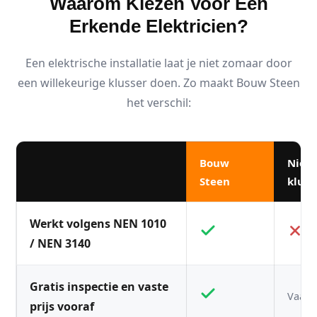
Waarom Kiezen Voor Een
Erkende Elektricien?
Een elektrische installatie laat je niet zomaar door
een willekeurige klusser doen. Zo maakt Bouw Steen
het verschil:
Bouw
Niet
Steen
kluss
Werkt volgens NEN 1010
/ NEN 3140
Gratis inspectie en vaste
Vaak n
prijs vooraf