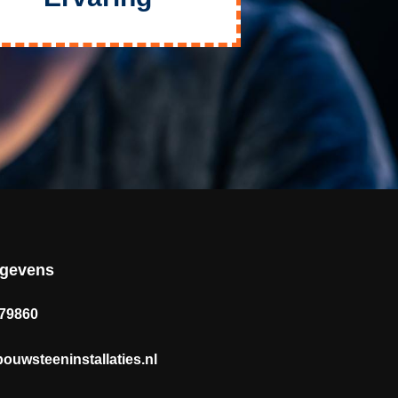
egevens
179860
ouwsteeninstallaties.nl