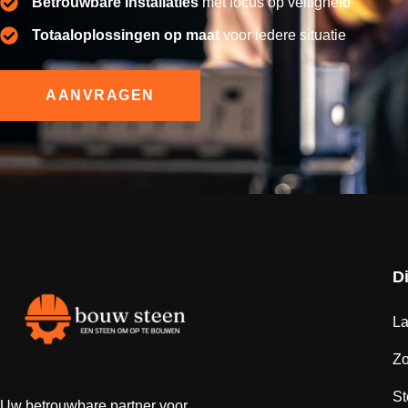
Betrouwbare installaties
met focus op veiligheid
Totaaloplossingen op maat
voor iedere situatie
AANVRAGEN
D
La
Z
St
Uw betrouwbare partner voor