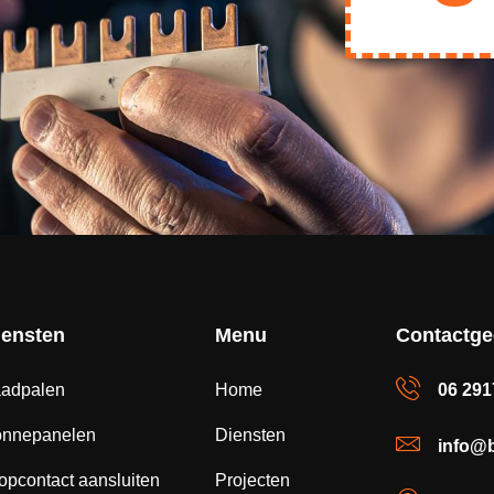
iensten
Menu
Contactg
adpalen
Home
06 29
onnepanelen
Diensten
info@b
opcontact aansluiten
Projecten