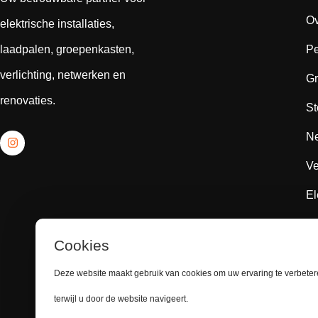
Ov
elektrische installaties,
laadpalen, groepenkasten,
Pe
verlichting, netwerken en
Gr
renovaties.
St
Ne
Ve
El
El
Cookies
Sc
Deze website maakt gebruik van cookies om uw ervaring te verbete
Sc
terwijl u door de website navigeert.