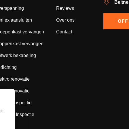
Beitne
erspanning
Reviews
rilex aansluiten
Over ons
OFF
oepenkast vervangen
Contact
oppenkast vervangen
twerk bekabeling
rlichting
ektro renovatie
ektro renovatie
ope 8 Inspectie
ren
ope 10 Inspectie