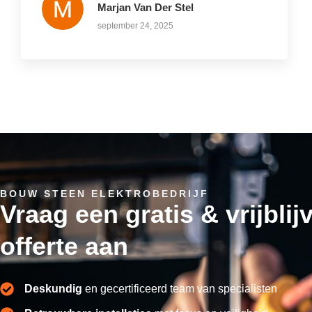
Marjan Van Der Stel
september 24, 2025
BOUW STEEN ELEKTROBEDRIJF
Vraag een gratis & vrijbli
offerte aan
Deskundig
en gecertificeerd team van specialisten