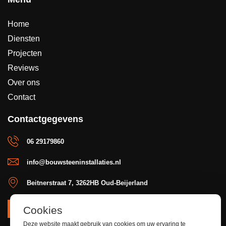
Home
Diensten
Projecten
Reviews
Over ons
Contact
Contactgegevens
06 29179860
info@bouwsteeninstallaties.nl
Beitnerstraat 7, 3262HB Oud-Beijerland
Cookies
OFFERTE
Deze website maakt gebruik van cookies om uw ervaring te