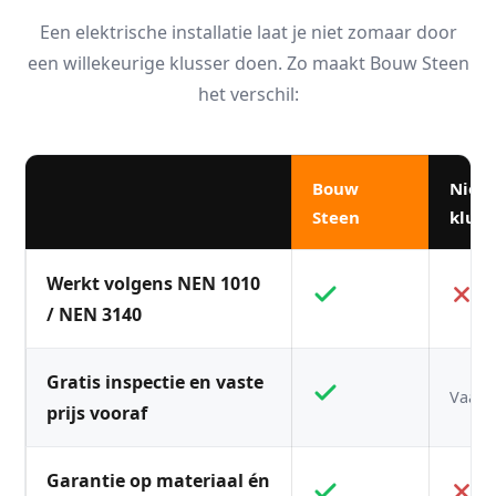
Een elektrische installatie laat je niet zomaar door
een willekeurige klusser doen. Zo maakt Bouw Steen
het verschil:
Bouw
Niet
Steen
kluss
Werkt volgens NEN 1010
/ NEN 3140
Gratis inspectie en vaste
Vaak n
prijs vooraf
Garantie op materiaal én