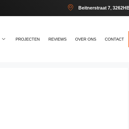
Beitnerstraat 7, 3262H
N
PROJECTEN
REVIEWS
OVER ONS
CONTACT
kast
id